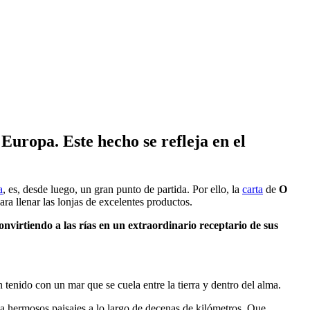
Europa. Este hecho se refleja en el
a
, es, desde luego, un gran punto de partida. Por ello, la
carta
de
O
ara llenar las lonjas de excelentes productos.
onvirtiendo a las rías en un extraordinario receptario de sus
n tenido con un mar que se cuela entre la tierra y dentro del alma.
ja hermosos paisajes a lo largo de decenas de kilómetros. Que