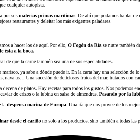
que cualquier autopista.
a por sus
materias primas marítimas
. De ahí que podamos hablar de 
ejores restaurantes y deleitar los más exigentes paladares.
amos a hacer los de aquí. Por ello,
O Fogón da Ría
se nutre también d
de ésta a la boca.
sar de que la carne también sea una de sus especialidades.
de marisco, ya sabe a dónde puede ir. En la carta hay una selección de l
as, navajas… Una sucesión de deliciosos frutos del mar, tratados con car
 decena de platos. Hay recetas para todos los gustos. Nos podemos enc
caviar de erizos o la lubina en salsa de almendras.
Pasando por la lubi
e la
despensa marina de Europa
. Una ría que nos provee de los mejor
inar desde el cariño
no solo a los productos, sino también a todas las 